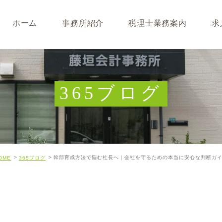
ホーム
事務所紹介
税理士業務案内
求
事務所･スタッフ紹介
なぜ税理士が必要なのか
求人募集
キャッシュフロー経営につ
365ブログ
開業･経営支援について
相続について･事業承継に
幹部育成方法で悩む社長へ｜会社を守るための本当に安心な判断ガ
OME
365ブログ