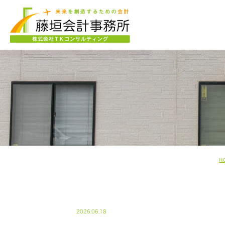
H
365-BLOG
2026.06.18