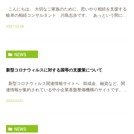
こんにちは。 大切なご家族のために、思いやり相続を支援する
岐阜の相続コンサルタント 川島志歩です。 あっという間に明
日から3月に突入し、 確定申告も折り返し地点となりました。 相
2021.02.28
続対策で贈与 […]
NEWS
新型コロナウィルスに対する国等の支援策について
新型コロナウィルス関連情報サイトへ 助成金、融資など、関
連情報が集約されている中小企業基盤整備機構のサイトです。
中小企業向け岐阜市の支援について 岐 […]
2020.03.01
NEWS