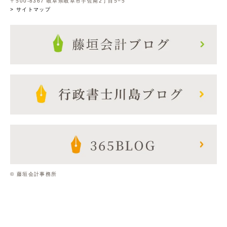
〒500-8367 岐阜県岐阜市宇佐南2丁目5−5
> サイトマップ
© 藤垣会計事務所