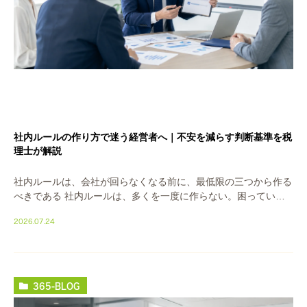
社内ルールの作り方で迷う経営者へ｜不安を減らす判断基準を税
理士が解説
社内ルールは、会社が回らなくなる前に、最低限の三つから作る
べきである 社内ルールは、多くを一度に作らない。困っている
一点だけを、まず紙に書く。これが答えです。人が増え、仕事が
2026.07.24
属人化し、同じミスが繰り返される。その混乱を止 […]
365-BLOG