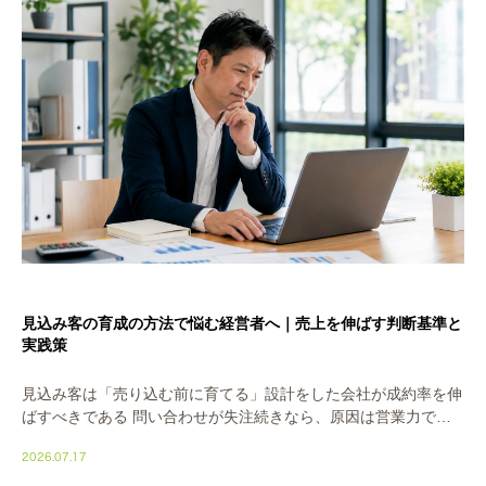
見込み客の育成の方法で悩む経営者へ｜売上を伸ばす判断基準と
実践策
見込み客は「売り込む前に育てる」設計をした会社が成約率を伸
ばすべきである 問い合わせが失注続きなら、原因は営業力では
なく「育成の設計がないこと」です。理由は単純。人は初回接触
2026.07.17
で買う決断をしません。ほとんどの見込み客は、ま […]