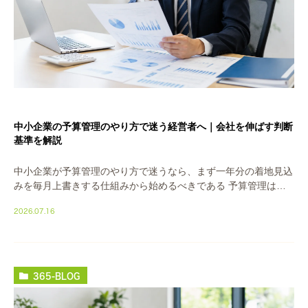
中小企業の予算管理のやり方で迷う経営者へ｜会社を伸ばす判断
基準を解説
中小企業が予算管理のやり方で迷うなら、まず一年分の着地見込
みを毎月上書きする仕組みから始めるべきである 予算管理は
「一年分の着地見込みを、毎月つくり直す作業」だと考えてくだ
2026.07.16
さい。立派な予算表を年初に一枚つくることではあり […]
365-BLOG