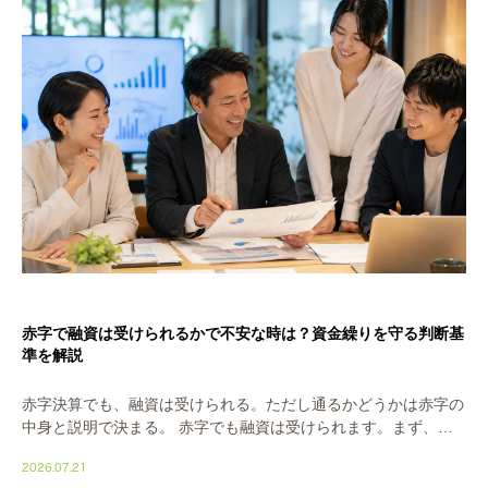
赤字で融資は受けられるかで不安な時は？資金繰りを守る判断基
準を解説
赤字決算でも、融資は受けられる。ただし通るかどうかは赤字の
中身と説明で決まる。 赤字でも融資は受けられます。まず、そ
こを断言しておきます。赤字イコール門前払い、ではありませ
2026.07.21
ん。銀行が見るのは赤字の額そのものより、赤字にな […]