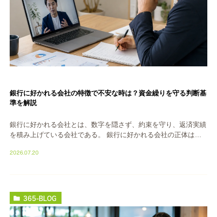
銀行に好かれる会社の特徴で不安な時は？資金繰りを守る判断基
準を解説
銀行に好かれる会社とは、数字を隠さず、約束を守り、返済実績
を積み上げている会社である。 銀行に好かれる会社の正体は、
特別な決算でも派手な業績でもありません。数字を隠さない。約
2026.07.20
束を守る。返済を遅らせない。この三つが揃ってい […]
365-BLOG