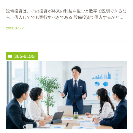
設備投資は、その投資が将来の利益を生むと数字で説明できるな
ら、借入してでも実行すべきである 設備投資で借入するかどう
か。判断の軸は「その設備が返済を上回る利益を生むか」の一点
2026.07.22
です。借入そのものを怖がる必要はありません。怖 […]
365-BLOG