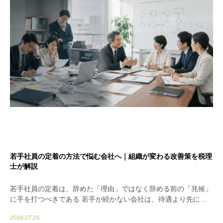
若手社員の定着の方法で悩む会社へ｜組織が変わる改善策を税理
士が解説
若手社員の定着は、辞めた「理由」ではなく辞める前の「兆候」
に手を打つべきである 若手が続かない会社は、待遇より先に
「関係」と「見通し」を整えるべきです。給料を上げても辞める
2026.07.25
ときは辞めます。理由は、目の前の仕事に意味が見え […]