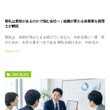
朝礼は意味があるのかで悩む会社へ｜組織が変わる改善策を税理
士が解説
朝礼は、目的が消えたまま続けているなら、やめる前に一度「何
のためか」を作り直すべきである 朝礼を続けるか、やめるか。
結論から言えば、判断すべきは朝礼そのものではありません。朝
2026.07.23
礼が担っていた「役割」が今も機能しているか。そ […]
365-BLOG