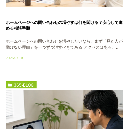
ホームページへの問い合わせの増やすは何を聞ける？安心して進
める相談手順
ホームページへの問い合わせを増やしたいなら、まず「見た人が
動けない理由」を一つずつ消すべきである アクセスはある。で
も問い合わせが来ない。原因は「見られていないこと」ではなく
2026.07.19
「見た人が動けないこと」です。まずここを疑って […]
365-BLOG