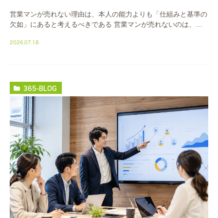
営業マンが売れない理由は、本人の能力よりも「仕組みと基準の
欠如」にあると考えるべきである 営業マンが売れないのは、本
人のやる気や才能のせいではありません。多くの場合、原因は
2026.07.18
「売れる型」が社内に無いことにあります。誰が何を […]
365-BLOG