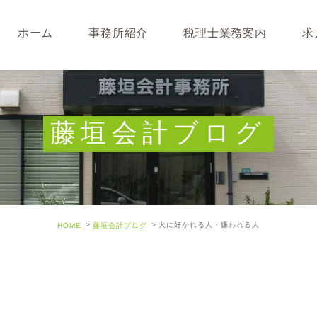
ホーム
事務所紹介
税理士業務案内
求
事務所･スタッフ紹介
なぜ税理士が必要なのか
求人募集
キャッシュフロー経営につ
藤垣会計ブログ
開業･経営支援について
相続について･事業承継に
犬に好かれる人・嫌われる人
HOME
藤垣会計ブログ