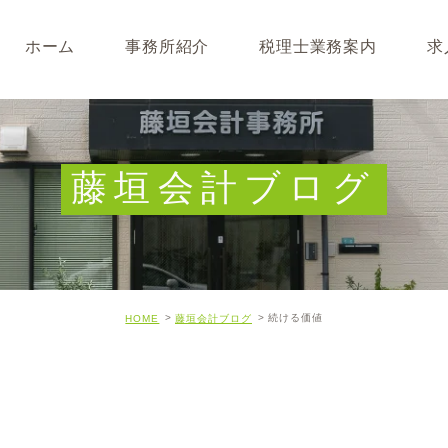
ホーム
事務所紹介
税理士業務案内
求
事務所･スタッフ紹介
なぜ税理士が必要なのか
求人募集
キャッシュフロー経営につ
藤垣会計ブログ
開業･経営支援について
相続について･事業承継に
続ける価値
HOME
藤垣会計ブログ