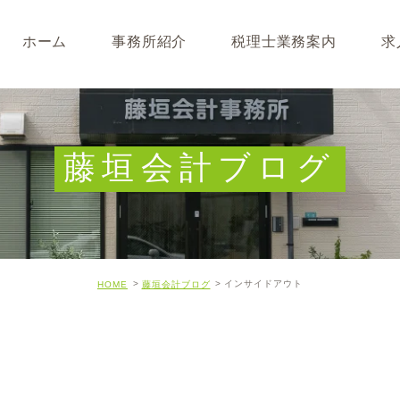
ホーム
事務所紹介
税理士業務案内
求
事務所･スタッフ紹介
なぜ税理士が必要なのか
求人募集
キャッシュフロー経営につ
藤垣会計ブログ
開業･経営支援について
相続について･事業承継に
インサイドアウト
HOME
藤垣会計ブログ