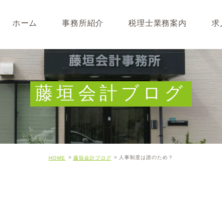
ホーム
事務所紹介
税理士業務案内
求
事務所･スタッフ紹介
なぜ税理士が必要なのか
求人募集
キャッシュフロー経営につ
藤垣会計ブログ
開業･経営支援について
相続について･事業承継に
人事制度は誰のため？
HOME
藤垣会計ブログ