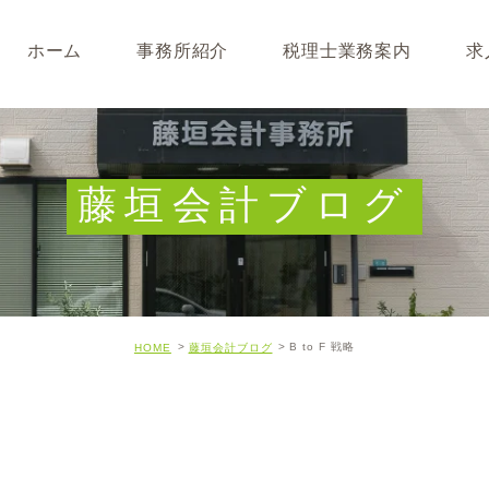
ホーム
事務所紹介
税理士業務案内
求
事務所･スタッフ紹介
なぜ税理士が必要なのか
求人募集
キャッシュフロー経営につ
藤垣会計ブログ
開業･経営支援について
相続について･事業承継に
B to F 戦略
HOME
藤垣会計ブログ