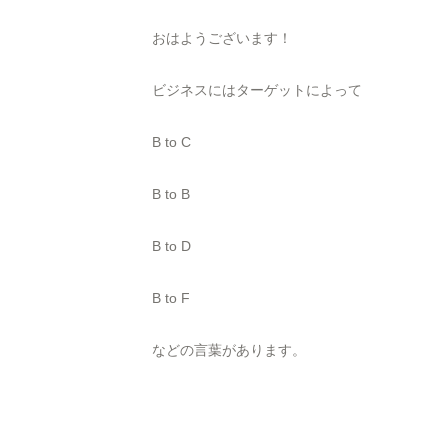
おはようございます！
ビジネスにはターゲットによって
B to C
B to B
B to D
B to F
などの言葉があります。