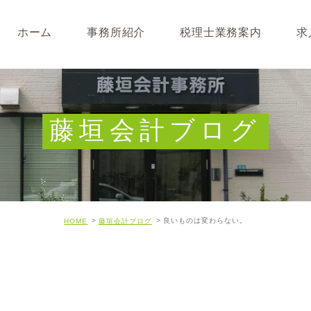
ホーム
事務所紹介
税理士業務案内
求
事務所･スタッフ紹介
なぜ税理士が必要なのか
求人募集
キャッシュフロー経営につ
藤垣会計ブログ
開業･経営支援について
相続について･事業承継に
良いものは変わらない。
HOME
藤垣会計ブログ