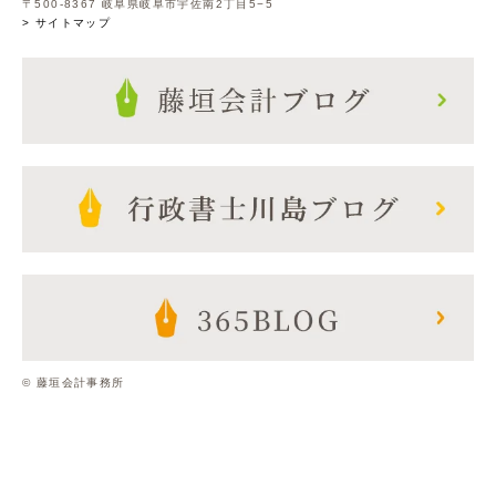
〒500-8367 岐阜県岐阜市宇佐南2丁目5−5
> サイトマップ
© 藤垣会計事務所