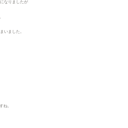
でになりましたが
、
しまいました。
すね。