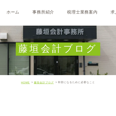
ホーム
事務所紹介
税理士業務案内
求
事務所･スタッフ紹介
なぜ税理士が必要なのか
求人募集
キャッシュフロー経営につ
藤垣会計ブログ
開業･経営支援について
相続について･事業承継に
幹部になるために必要なこと
HOME
藤垣会計ブログ