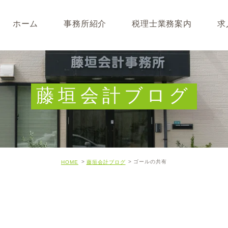
ホーム
事務所紹介
税理士業務案内
求
事務所･スタッフ紹介
なぜ税理士が必要なのか
求人募集
キャッシュフロー経営につ
藤垣会計ブログ
開業･経営支援について
相続について･事業承継に
ゴールの共有
HOME
藤垣会計ブログ