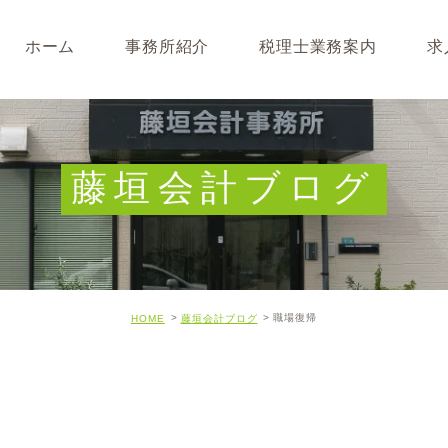
ホーム
事務所紹介
税理士業務案内
求
事務所･スタッフ紹介
なぜ税理士が必要なのか
求人募集
キャッシュフロー経営につ
藤垣会計ブログ
開業･経営支援について
相続について･事業承継に
職場復帰
HOME
藤垣会計ブログ