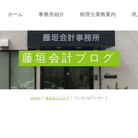
ホーム
事務所紹介
税理士業務案内
求
事務所･スタッフ紹介
なぜ税理士が必要なのか
求人募集
キャッシュフロー経営につ
藤垣会計ブログ
開業･経営支援について
相続について･事業承継に
プレゼンはプレゼント
HOME
藤垣会計ブログ