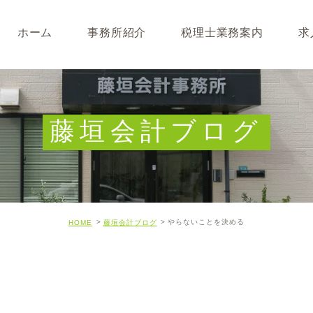
ホーム
事務所紹介
税理士業務案内
求
事務所･スタッフ紹介
なぜ税理士が必要なのか
求人募集
キャッシュフロー経営につ
藤垣会計ブログ
開業･経営支援について
相続について･事業承継に
やらないことを決める
HOME
藤垣会計ブログ