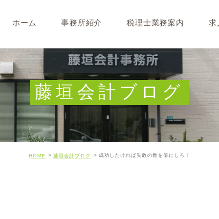
ホーム
事務所紹介
税理士業務案内
求
事務所･スタッフ紹介
なぜ税理士が必要なのか
求人募集
キャッシュフロー経営につ
藤垣会計ブログ
開業･経営支援について
相続について･事業承継に
成功したければ失敗の数を倍にしろ！
HOME
藤垣会計ブログ