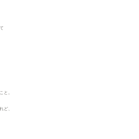
て
こと。
れど、