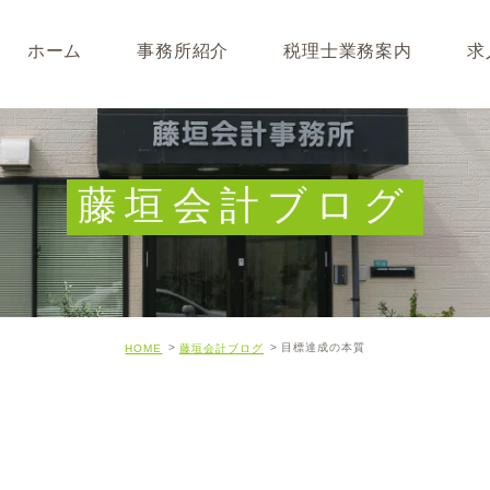
ホーム
事務所紹介
税理士業務案内
求
事務所･スタッフ紹介
なぜ税理士が必要なのか
求人募集
キャッシュフロー経営につ
藤垣会計ブログ
開業･経営支援について
相続について･事業承継に
目標達成の本質
HOME
藤垣会計ブログ