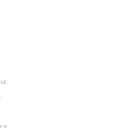
れば、
。
とを