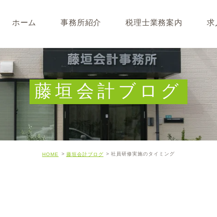
ホーム
事務所紹介
税理士業務案内
求
事務所･スタッフ紹介
なぜ税理士が必要なのか
求人募集
キャッシュフロー経営につ
藤垣会計ブログ
開業･経営支援について
相続について･事業承継に
社員研修実施のタイミング
HOME
藤垣会計ブログ