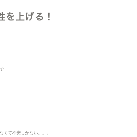
性を上げる！
で
なくて不安しかない。。。