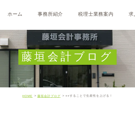
ホーム
事務所紹介
税理士業務案内
求
事務所･スタッフ紹介
なぜ税理士が必要なのか
求人募集
キャッシュフロー経営につ
藤垣会計ブログ
開業･経営支援について
相続について･事業承継に
○○することで生産性を上げる！
HOME
藤垣会計ブログ