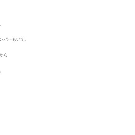
、
ンバーもいて、
から
。