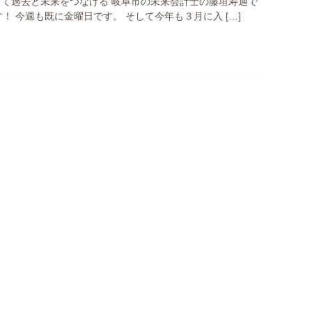
して過去と未来をつなげる 岐阜市の未来会計士の藤垣寿通で
！ 今週も既に金曜日です。 そして今年も３月に入 […]