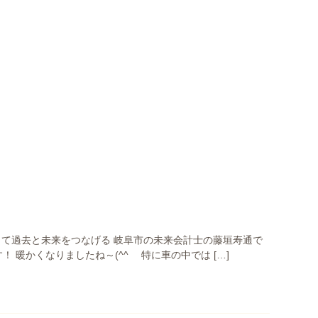
して過去と未来をつなげる 岐阜市の未来会計士の藤垣寿通で
 暖かくなりましたね～(^^ゞ 特に車の中では […]