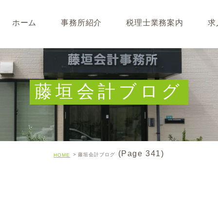
ホーム
事務所紹介
税理士業務案内
求
事務所･スタッフ紹介
なぜ税理士が必要なのか
求人募集
キャッシュフロー経営につ
藤垣会計ブログ
開業･経営支援について
相続について･事業承継に
(Page 341)
藤垣会計ブログ
HOME