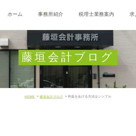
ホーム
事務所紹介
税理士業務案内
求
事務所･スタッフ紹介
なぜ税理士が必要なのか
求人募集
キャッシュフロー経営につ
藤垣会計ブログ
開業･経営支援について
相続について･事業承継に
利益をあげる方法はシンプル
HOME
藤垣会計ブログ