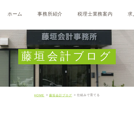
ホーム
事務所紹介
税理士業務案内
求
事務所･スタッフ紹介
なぜ税理士が必要なのか
求人募集
キャッシュフロー経営につ
藤垣会計ブログ
開業･経営支援について
相続について･事業承継に
仕組みで育てる
HOME
藤垣会計ブログ